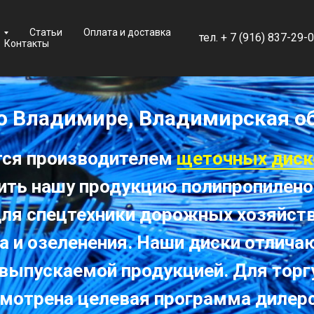
Статьи
Оплата и доставка
тел.
+ 7 (
916) 837-29-0
Контакты
о Владимире, Владимирская о
тся производителем
щеточных диск
ить нашу продукцию полипропиленов
для спецтехники дорожных хозяйст
а и озеленения. Наши диски отлич
 выпускаемой продукцией. Для тор
мотрена целевая программа дилер