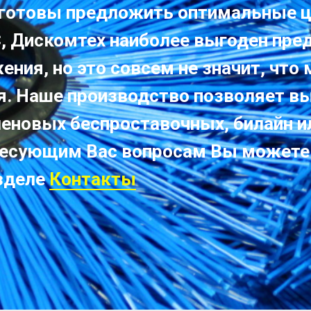
 готовы предложить оптимальные ц
, Дискомтех наиболее выгоден пре
ния, но это совсем не значит, что
я. Наше производство позволяет в
леновых беспроставочных, билайн и
ресующим Вас вопросам Вы можете
зделе
Контакты