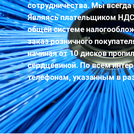
сотрудничества. Мы всегда
Являясь плательщиком НДС
общей системе налогообложе
заказ розничного покупател
начиная от 10 дисков пропи
сердцевиной. По всем инте
телефонам, указанным в ра