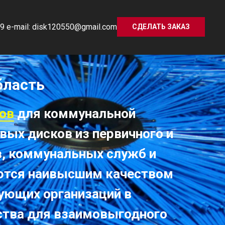
9 e-mail: disk120550@gmail.com
СДЕЛАТЬ ЗАКАЗ
бласть
ов
для коммунальной
ых дисков из первичного и
в, коммунальных служб и
аются наивысшим качеством
гующих организаций в
ства для взаимовыгодного