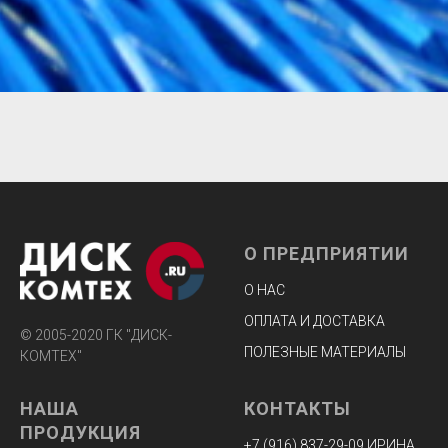
О ПРЕДПРИЯТИИ
О НАС
ОПЛАТА И ДОСТАВКА
© 2005-2020 ГК "ДИСК-
ПОЛЕЗНЫЕ МАТЕРИАЛЫ
КОМТЕХ"
НАША
КОНТАКТЫ
ПРОДУКЦИЯ
+7 (916) 8
37-29-09 ИРИНА