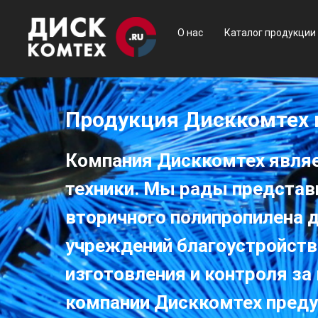
О нас
Каталог продукции
Продукция Дисккомтех 
Компания Дисккомтех явля
техники. Мы рады представ
вторичного полипропилена 
учреждений благоустройств
изготовления и контроля за
компании Дисккомтех преду