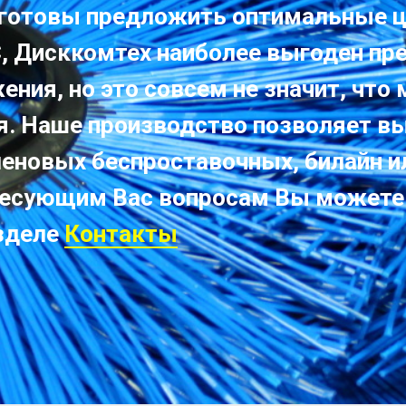
 готовы предложить оптимальные ц
, Дисккомтех наиболее выгоден пр
ния, но это совсем не значит, что
я. Наше производство позволяет в
леновых беспроставочных, билайн и
ресующим Вас вопросам Вы можете
зделе
Контакты