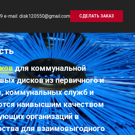
9 e-mail: disk120550@gmail.com
СДЕЛАТЬ ЗАКАЗ
сть
ков
для коммунальной
ых дисков из первичного и
в, коммунальных служб и
аются наивысшим качеством
гующих организаций в
рства для взаимовыгодного