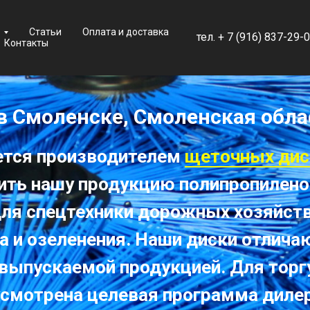
Статьи
Оплата и доставка
тел.
+ 7 (
916) 837-29-0
Контакты
в Смоленске, Смоленская обла
ется производителем
щеточных дис
ить нашу продукцию полипропиленов
для спецтехники дорожных хозяйст
а и озеленения. Наши диски отлич
 выпускаемой продукцией. Для тор
смотрена целевая программа диле