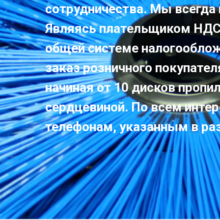
сотрудничества. Мы всегда
Являясь плательщиком НДС
общей системе налогообложе
заказ розничного покупател
начиная от 10 дисков пропи
сердцевиной. По всем инте
телефонам, указанным в ра