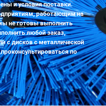
ены и условия поставки.
едприятиям, работающим на
 мы не готовы выполнить
ыполнить любой заказ,
ли с дисков с металлической
 проконсультироваться по