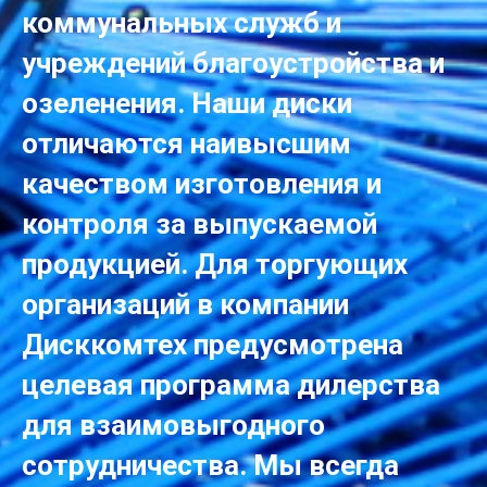
коммунальных служб и
учреждений благоустройства и
озеленения. Наши диски
отличаются наивысшим
качеством изготовления и
контроля за выпускаемой
продукцией. Для торгующих
организаций в компании
Дисккомтех предусмотрена
целевая программа дилерства
для взаимовыгодного
сотрудничества. Мы всегда