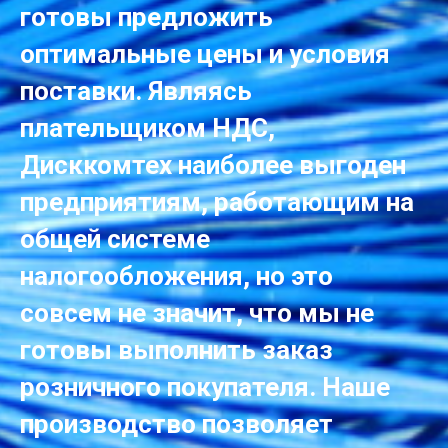
готовы предложить
оптимальные цены и условия
поставки. Являясь
плательщиком НДС,
Дисккомтех наиболее выгоден
предприятиям, работающим на
общей системе
налогообложения, но это
совсем не значит, что мы не
готовы выполнить заказ
розничного покупателя. Наше
производство позволяет