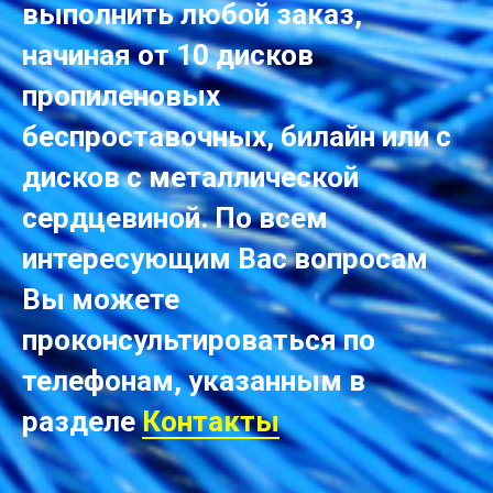
выполнить любой заказ,
начиная от 10 дисков
пропиленовых
беспроставочных, билайн или с
дисков с металлической
сердцевиной. По всем
интересующим Вас вопросам
Вы можете
проконсультироваться по
телефонам, указанным в
разделе
Контакты