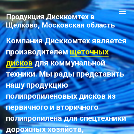
Продукция Дисккомтех в
Щелково, Московская область
Компания Дисккомтех является
производителем
щеточных
дисков
для коммунальной
техники. Мы рады представить
нашу продукцию
полипропиленовых дисков из
первичного и вторичного
полипропилена для спецтехники
дорожных хозяйств,