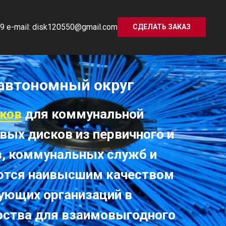
9 e-mail: disk120550@gmail.com
СДЕЛАТЬ ЗАКАЗ
 автономный округ
ков
для коммунальной
ых дисков из первичного и
в, коммунальных служб и
аются наивысшим качеством
гующих организаций в
рства для взаимовыгодного