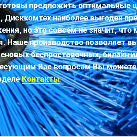
 готовы предложить оптимальные ц
, Дисккомтех наиболее выгоден пр
ния, но это совсем не значит, что
я. Наше производство позволяет в
леновых беспроставочных, билайн и
ресующим Вас вопросам Вы можете
зделе
Контакты