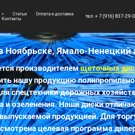
Статьи
Оплата и доставка
тел.
+ 7 (
916) 837-29-0
Контакты
в Ноябрьске, Ямало-Ненецкий
ется производителем
щеточных дис
ить нашу продукцию полипропиленов
для спецтехники дорожных хозяйст
а и озеленения. Наши диски отлич
 выпускаемой продукцией. Для тор
смотрена целевая программа диле