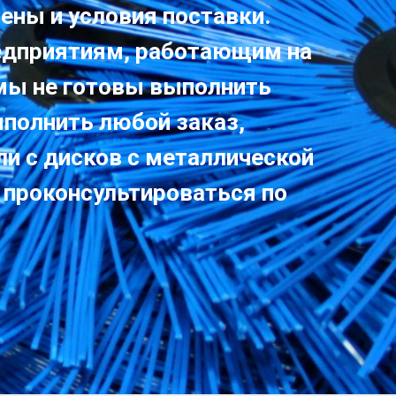
ены и условия поставки.
едприятиям, работающим на
 мы не готовы выполнить
ыполнить любой заказ,
ли с дисков с металлической
 проконсультироваться по