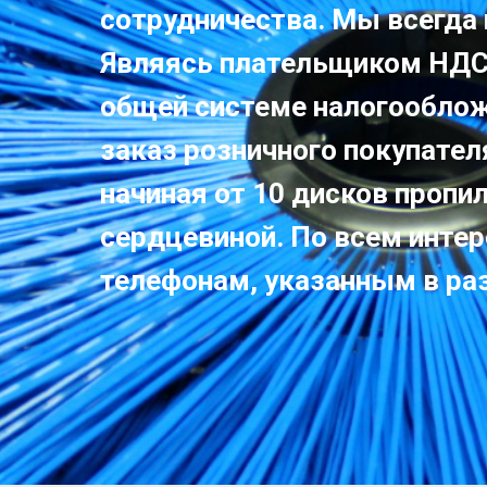
сотрудничества. Мы всегда
Являясь плательщиком НДС
общей системе налогообложе
заказ розничного покупател
начиная от 10 дисков пропи
сердцевиной. По всем инте
телефонам, указанным в ра