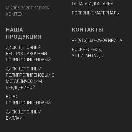
производство позволяет
ОПЛАТА И ДОСТАВКА
© 2005-2020 ГК "ДИСК-
выполнить любой заказ,
ПОЛЕЗНЫЕ МАТЕРИАЛЫ
КОМТЕХ"
начиная от 10 дисков
НАША
КОНТАКТЫ
пропиленовых
ПРОДУКЦИЯ
+7 (916) 8
37-29-09 ИРИНА
беспроставочных, билайн или с
ДИСК ЩЕТОЧНЫЙ
ВОСКРЕСЕНСК,
БЕСПРОСТАВОЧНЫЙ
дисков с металлической
УЛ.ГИГАНТА Д. 2
ПОЛИПРОПИЛЕНОВЫЙ
сердцевиной. По всем
ДИСК ЩЕТОЧНЫЙ
ПОЛИПРОПИЛЕНОВЫЙ С
интересующим Вас вопросам
МЕТАЛЛИЧЕСКИМ
Вы можете
СЕРДЦЕВИНОЙ
ВОРС
проконсультироваться по
ПОЛИПРОПИЛЕНОВЫЙ
телефонам, указанным в
ДИСК ЩЕТОЧНЫЙ
БИЛЛАЙН
разделе
Контакты