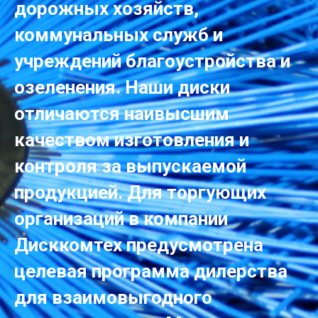
дорожных хозяйств,
коммунальных служб и
учреждений благоустройства и
озеленения. Наши диски
отличаются наивысшим
качеством изготовления и
контроля за выпускаемой
продукцией. Для торгующих
организаций в компании
Дисккомтех предусмотрена
целевая программа дилерства
для взаимовыгодного