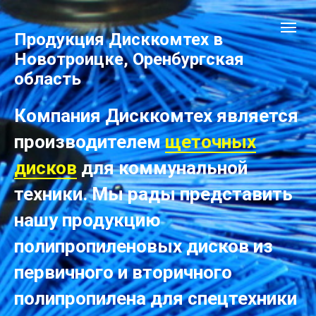
Продукция Дисккомтех в
Новотроицке, Оренбургская
область
Компания Дисккомтех является
производителем
щеточных
дисков
для коммунальной
техники. Мы рады представить
нашу продукцию
полипропиленовых дисков из
первичного и вторичного
полипропилена для спецтехники