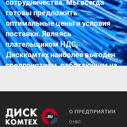
сотрудничества. Мы всегда
готовы предложить
оптимальные цены и условия
поставки. Являясь
плательщиком НДС,
Дисккомтех наиболее выгоден
предприятиям, работающим на
общей системе
налогообложения, но это
совсем не значит, что мы не
готовы выполнить заказ
О ПРЕДПРИЯТИИ
розничного покупателя. Наше
О НАС