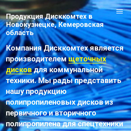
Продукция Дисккомтех в
Новокузнецке, Кемеровская
область
Компания Дисккомтех является
производителем
щеточных
дисков
для коммунальной
техники. Мы рады представить
нашу продукцию
полипропиленовых дисков из
первичного и вторичного
полипропилена для спецтехники