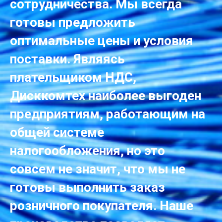
сотрудничества. Мы всегда
готовы предложить
оптимальные цены и условия
поставки. Являясь
плательщиком НДС,
Дисккомтех наиболее выгоден
предприятиям, работающим на
общей системе
налогообложения, но это
совсем не значит, что мы не
готовы выполнить заказ
розничного покупателя. Наше