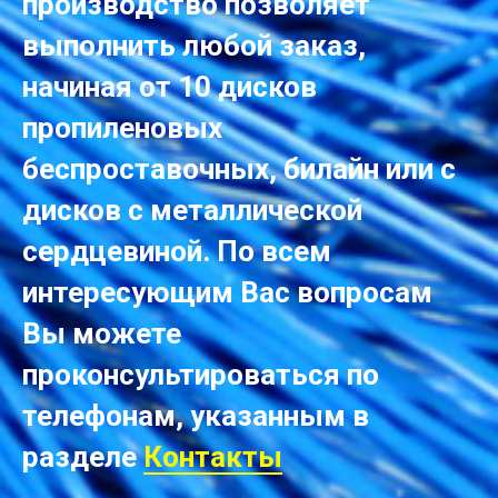
производство позволяет
выполнить любой заказ,
начиная от 10 дисков
пропиленовых
беспроставочных, билайн или с
дисков с металлической
сердцевиной. По всем
интересующим Вас вопросам
Вы можете
проконсультироваться по
телефонам, указанным в
разделе
Контакты