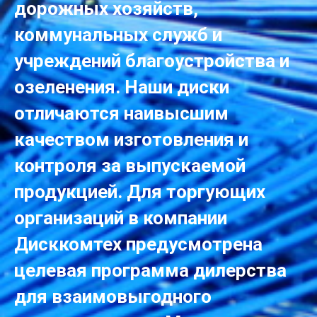
дорожных хозяйств,
коммунальных служб и
учреждений благоустройства и
озеленения. Наши диски
отличаются наивысшим
качеством изготовления и
контроля за выпускаемой
продукцией. Для торгующих
организаций в компании
Дисккомтех предусмотрена
целевая программа дилерства
для взаимовыгодного