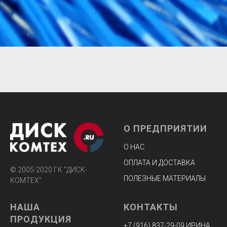
О ПРЕДПРИЯТИИ
О НАС
ОПЛАТА И ДОСТАВКА
© 2005-2020 ГК "ДИСК-
ПОЛЕЗНЫЕ МАТЕРИАЛЫ
КОМТЕХ"
НАША
КОНТАКТЫ
ПРОДУКЦИЯ
+7 (916) 8
37-29-09 ИРИНА