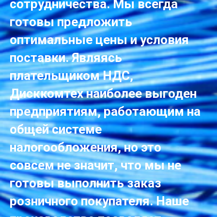
сотрудничества. Мы всегда
готовы предложить
оптимальные цены и условия
поставки. Являясь
плательщиком НДС,
Дисккомтех наиболее выгоден
предприятиям, работающим на
общей системе
налогообложения, но это
совсем не значит, что мы не
готовы выполнить заказ
розничного покупателя. Наше