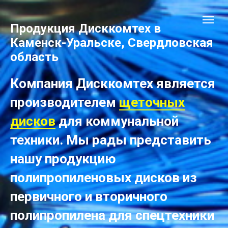
Продукция Дисккомтех в
Каменск-Уральске, Свердловская
область
Компания Дисккомтех является
производителем
щеточных
дисков
для коммунальной
техники. Мы рады представить
нашу продукцию
полипропиленовых дисков из
первичного и вторичного
полипропилена для спецтехники