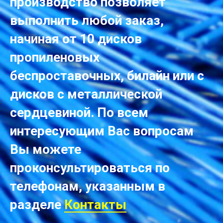
производство позволяет
выполнить любой заказ,
начиная от 10 дисков
пропиленовых
беспроставочных, билайн или с
дисков с металлической
сердцевиной. По всем
интересующим Вас вопросам
Вы можете
проконсультироваться по
телефонам, указанным в
разделе
Контакты