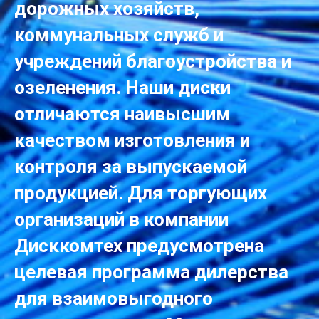
дорожных хозяйств,
коммунальных служб и
учреждений благоустройства и
озеленения. Наши диски
отличаются наивысшим
качеством изготовления и
контроля за выпускаемой
продукцией. Для торгующих
организаций в компании
Дисккомтех предусмотрена
целевая программа дилерства
для взаимовыгодного