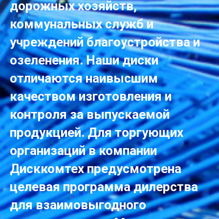
дорожных хозяйств,
коммунальных служб и
учреждений благоустройства и
озеленения. Наши диски
отличаются наивысшим
качеством изготовления и
контроля за выпускаемой
продукцией. Для торгующих
организаций в компании
Дисккомтех предусмотрена
целевая программа дилерства
для взаимовыгодного