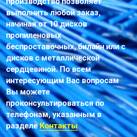
производство позволяет
выполнить любой заказ,
начиная от 10 дисков
пропиленовых
беспроставочных, билайн или с
дисков с металлической
сердцевиной. По всем
интересующим Вас вопросам
Вы можете
проконсультироваться по
телефонам, указанным в
разделе
Контакты