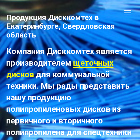
Продукция Дисккомтех в
Екатеринбурге, Свердловская
область
Компания Дисккомтех является
производителем
щеточных
дисков
для коммунальной
техники. Мы рады представить
нашу продукцию
полипропиленовых дисков из
первичного и вторичного
полипропилена для спецтехники