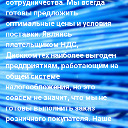
сотрудничества. Мы всегда
готовы предложить
оптимальные цены и условия
поставки. Являясь
плательщиком НДС,
Дисккомтех наиболее выгоден
предприятиям, работающим на
общей системе
налогообложения, но это
совсем не значит, что мы не
готовы выполнить заказ
розничного покупателя. Наше