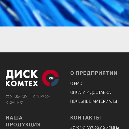
О ПРЕДПРИЯТИИ
О НАС
ОПЛАТА И ДОСТАВКА
© 2005-2020 ГК "ДИСК-
ПОЛЕЗНЫЕ МАТЕРИАЛЫ
КОМТЕХ"
НАША
КОНТАКТЫ
ПРОДУКЦИЯ
+7 (916) 8
37-29-09 ИРИНА