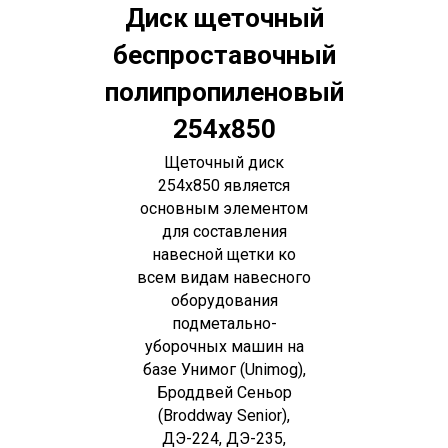
Диск щеточный
беспроставочный
полипропиленовый
254х850
Щеточный диск
254x850 является
основным элементом
для составления
навесной щетки ко
всем видам навесного
оборудования
подметально-
уборочных машин на
базе Унимог (Unimog),
Броддвей Сеньор
(Broddway Senior),
ДЭ-224, ДЭ-235,