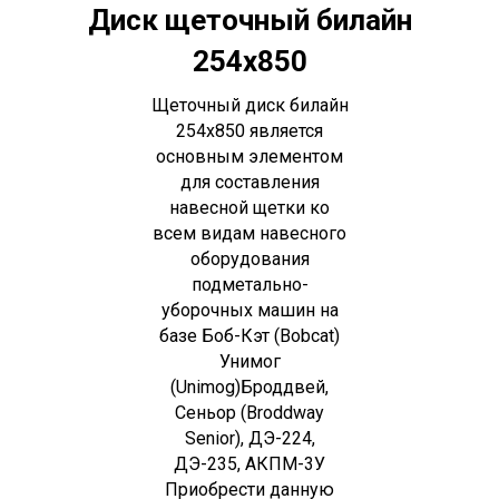
Диск щеточный билайн
254х850
Щеточный диск билайн
254х850 является
основным элементом
для составления
навесной щетки ко
всем видам навесного
оборудования
подметально-
уборочных машин на
базе Боб-Кэт (Bobcat)
Унимог
(Unimog)Броддвей,
Сеньор (Broddway
Senior), ДЭ-224,
ДЭ-235, АКПМ-3У
Приобрести данную