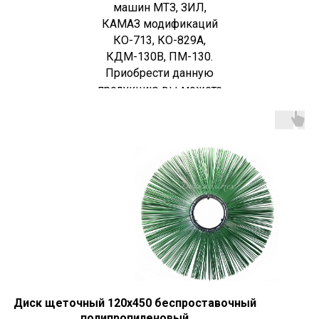
машин МТЗ, ЗИЛ,
КАМАЗ модификаций
КО-713, КО-829А,
КДМ-130В, ПМ-130.
Приобрести данную
продукцию вы можете
посетив страницу
Контакты
Диск щеточный 120х450 беспроставочный
полипропиленовый